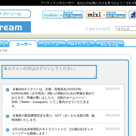
アーティストやユーザー、あなたのお気に入りを見つけよう！それぞ
サイトについて
ィール
京都dddギャラリーは、京都・四条烏丸のCOCON
2022/03/15
KARASUMA（古今烏丸）3階への移転のための準備を進めて
おります。準備が整いましたら、当館のホームページ・
SNS（Twitter・Instagram）にてご案内させていただきま
す。
京都府の緊急事態宣言を受け、4/27（火）から当面の間、臨
2021/04/26
時休館いたします。
2月13日永井裕明氏のギャラリートーク、2が鵜14日ギャラ
2015/01/26
リーツアーを開催します！