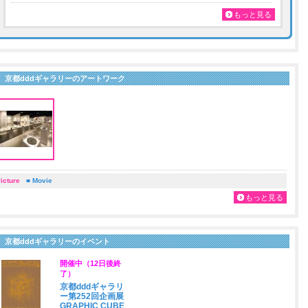
もっと見る
京都dddギャラリーのアートワーク
icture
■ Movie
もっと見る
京都dddギャラリーのイベント
開催中（12日後終
了）
京都dddギャラリ
ー第252回企画展
GRAPHIC CUBE