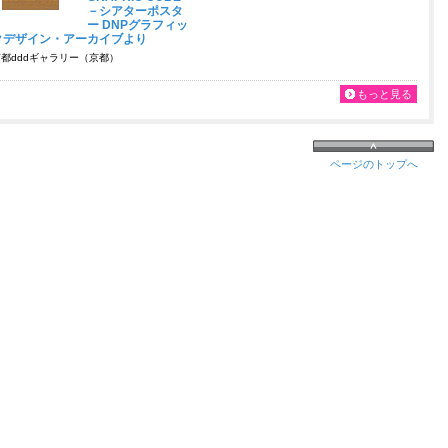
－シアターポスタ
ー DNPグラフィッ
クデザイン・アーカイブより
都dddギャラリー（京都）
もっと見る
ページのトップへ