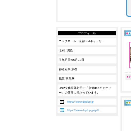
プロフィール
ニックネーム : 京都dddギャラリー
性別 : 男性
生年月日:05月22日
都道府県:京都
■ P
職業:事務系
DNP文化振興財団で「京都dddギャラリ
ー」の運営に当たっています。
https://www.dnpfcp.jp
https://www.dnpfcp.jp/gall...