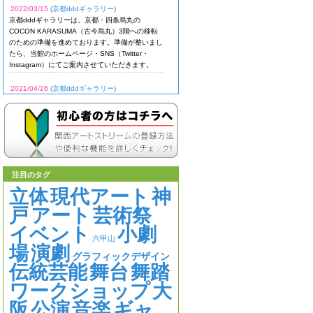
2022/03/15
(京都dddギャラリー)
京都dddギャラリーは、京都・四条烏丸の
COCON KARASUMA（古今烏丸）3階への移転
のための準備を進めております。準備が整いまし
たら、当館のホームページ・SNS（Twitter・
Instagram）にてご案内させていただきます。
2021/04/26
(京都dddギャラリー)
京都府の緊急事態宣言を受け、4/27（火）から
当面の間、臨時休館いたします。
2017/08/19
(カリー 2)
http://www.aids-etc.com/20170508181144-p-
13506.html
アディダス イージー ブースト 350
V2 CP9366
注目のタグ
立体
現代アート
神
2017/08/19
(カリー 2)
http://www.aids-etc.com/20170620222504-p-
戸
アート
芸術祭
13702.html
イベント
小劇
六甲山
場
演劇
グラフィックデザイン
伝統芸能
舞台
舞踏
ワークショップ
大
阪
公演
音楽
ギャ