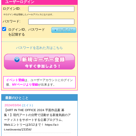
ユーザーログイン
ログインID:
※ログインIDは登録したメールアドレスになります。
パスワード:
ログインID、パスワード
を記憶する
パスワードを忘れた方はこちら
イベント登録
は、ユーザーアカウントにログイン
後、
MYページより登録
が出来ます。
最新のひとこと
2024/03/04
(エイト)
【ART IN THE OFFICE 2024 平面作品案 募
集！】現代アートの分野で活動する新進気鋭のア
ーティストをサポートする公募プログラム、
Webエントリーは3/12まで！ https://a-i-
t.net/events/15354/