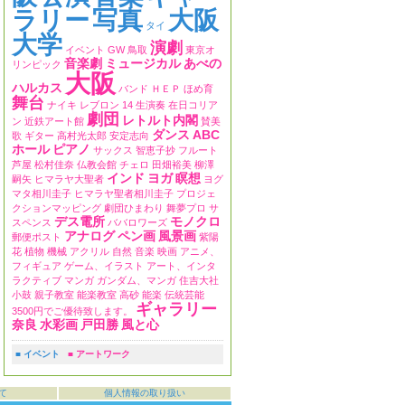
ラリー
写真
大阪
タイ
大学
演劇
イベント
GW
鳥取
東京オ
音楽劇
ミュージカル
あべの
リンピック
大阪
ハルカス
バンド
ＨＥＰ
ほめ育
舞台
ナイキ
レブロン
14
生演奏
在日コリア
劇団
レトルト内閣
ン
近鉄アート館
賛美
ダンス
ABC
歌
ギター
高村光太郎
安定志向
ホール
ピアノ
サックス
智恵子抄
フルート
芦屋
松村佳奈
仏教会館
チェロ
田畑裕美
柳澤
インド
ヨガ
瞑想
嗣矢
ヒマラヤ大聖者
ヨグ
マタ相川圭子
ヒマラヤ聖者相川圭子
プロジェ
クションマッピング
劇団ひまわり
舞夢プロ
サ
デス電所
モノクロ
スペンス
ババロワーズ
アナログ
ペン画
風景画
郵便ポスト
紫陽
花
植物
機械
アクリル
自然
音楽
映画
アニメ、
フィギュア
ゲーム、イラスト
アート、インタ
ラクティブ
マンガ
ガンダム、マンガ
住吉大社
小鼓
親子教室
能楽教室
高砂
能楽
伝統芸能
ギャラリー
3500円でご優待致します。
奈良
水彩画
戸田勝
風と心
■ イベント
■ アートワーク
て
個人情報の取り扱い