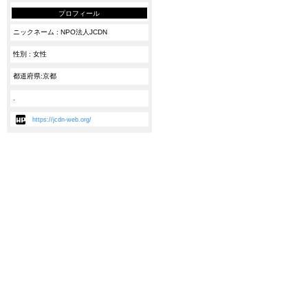
プロフィール
ニックネーム : NPO法人JCDN
性別 : 女性
都道府県:京都
.
https://jcdn-web.org/